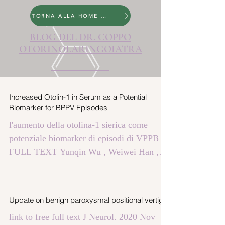
TORNA ALLA HOME PAGE
BLOG DEL DR. COPPO
OTORINOLARINGOIATRA
Increased Otolin-1 in Serum as a Potential
Biomarker for BPPV Episodes
l'aumento della otolina-1 sierica come
potenziale biomarker di episodi di VPPB
FULL TEXT Yunqin Wu , Weiwei Han ,
Wang Yan ,...
Update on benign paroxysmal positional vertigo
link to free full text J Neurol. 2020 Nov