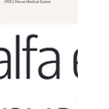
Iperreattività non specifica e rinosinusite cronica
(RSC) Revue Medical Suisse