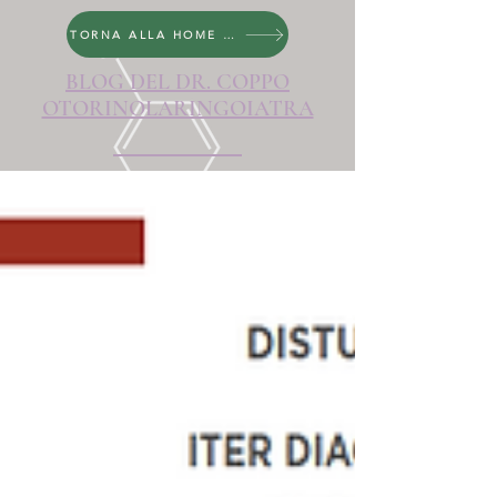
TORNA ALLA HOME PAGE
BLOG DEL DR. COPPO
OTORINOLARINGOIATRA