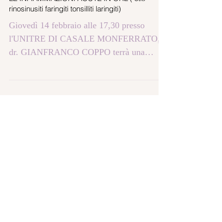
LE INFIAMMAZIONI ACUTE IN ORL ( otiti
rinosinusiti faringiti tonsilliti laringiti)
Giovedì 14 febbraio alle 17,30 presso
l'UNITRE DI CASALE MONFERRATO, il
dr. GIANFRANCO COPPO terrà una
lezione divulgativa su le...