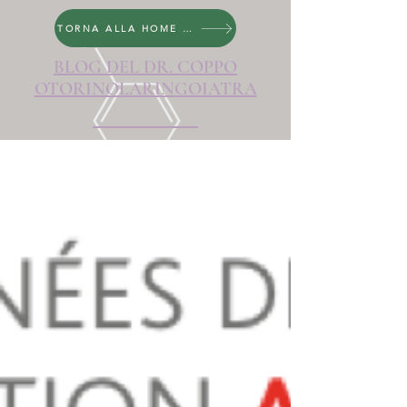
TORNA ALLA HOME PAGE
BLOG DEL DR. COPPO
OTORINOLARINGOIATRA