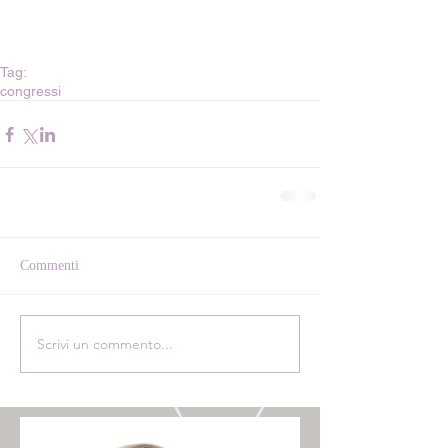
Tag:
congressi
Commenti
Scrivi un commento...