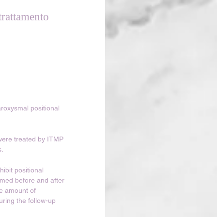
 trattamento
roxysmal positional 
were treated by ITMP 
s.
ibit positional 
med before and after 
he amount of 
ring the follow-up 