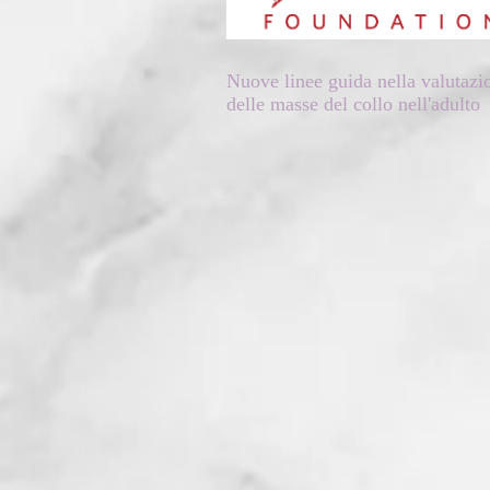
Nuove linee guida nella valutazi
delle masse del collo nell'adulto