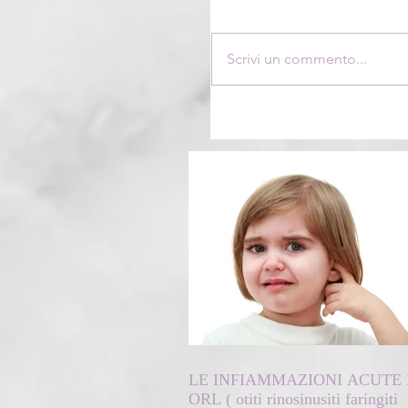
Scrivi un commento...
LE INFIAMMAZIONI ACUTE 
ORL ( otiti rinosinusiti faringiti