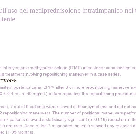
sull'uso del metilprednisolone intratimpanico nel
itente
of intratympanic methylprednisolone (ITMP) in posterior canal benign pa
ils treatment involving repositioning maneuver in a case series.
ETHODS:
rsistent posterior canal BPPV after 6 or more repositioning maneuvers 
0.3-0.4 mL at 40 mg/mL) before repeating the repositioning procedure
ent, 7 out of 9 patients were relieved of their symptoms and did not exh
 2 repositioning maneuvers. The number of positional maneuvers perfor
e 7 patients showed a statistically significant (p=0.016) reduction in t
nts required. None of the 7 respondent patients showed any relapses du
ge: 11-95 months).