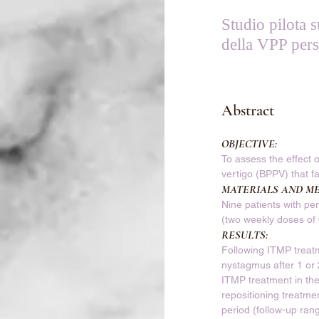
Studio pilota 
della VPP pers
Abstract
OBJECTIVE:
To assess the effect 
vertigo (BPPV) that fa
MATERIALS AND M
Nine patients with pe
(two weekly doses of 
RESULTS:
Following ITMP treatm
nystagmus after 1 or
ITMP treatment in thes
repositioning treatme
period (follow-up ran