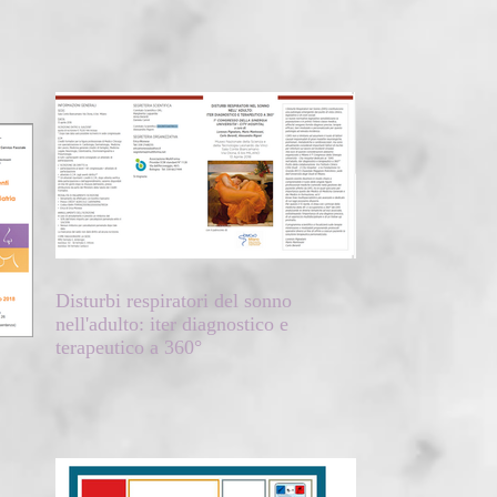
Disturbi respiratori del sonno
nell'adulto: iter diagnostico e
terapeutico a 360°