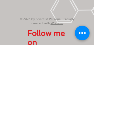
© 2023 by Scientist Personal. Proudly
created with
Wix.com
Follow me
on
gf.coppo@
gmail.com
gianfranco
coppo@pe
c.it
0142 55 592
fisso