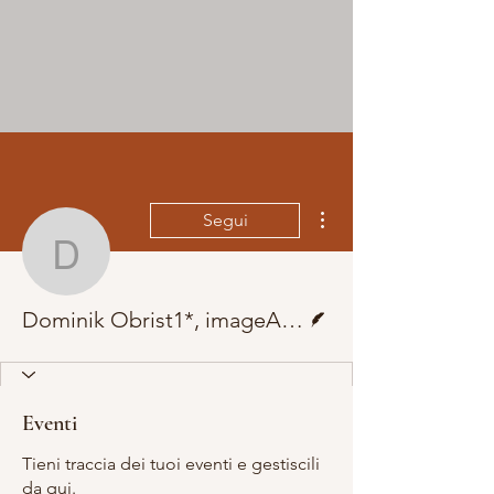
Altre azioni
Segui
Dominik Obrist1*, imag
Redattore
Dominik Obrist1*, imageAndrea Nienhaus1
Eventi
Tieni traccia dei tuoi eventi e gestiscili
da qui.