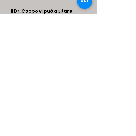
Il Dr. Coppo vi può aiutare
anche oggi.
Sono un medico chirurgo ,
specializzato in
Otorinolaringoiatria.
Da anni mi occupo
prevalentemente di disturbi
dell’equilibrio, di vertigini e di
disturbi dell’apparato uditivo.
Esercito la mia attività come
libero-professionista a
CASALE MONFERRATO in
Piemonte
in VIALE OTTAVIO MARCHINO 22