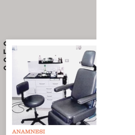
COME SI SVOLGE
LA VISITA
OTORINOLARING
OIATRICA
ANAMNESI